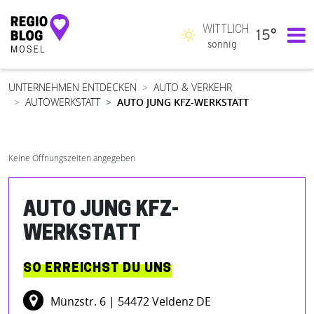
WITTLICH
15°
Hauptnavigation
sonnig
UNTERNEHMEN ENTDECKEN
AUTO & VERKEHR
AUTOWERKSTATT
AUTO JUNG KFZ-WERKSTATT
Keine Öffnungszeiten angegeben
AUTO JUNG KFZ-
WERKSTATT
SO ERREICHST DU UNS
Münzstr. 6
| 54472 Veldenz DE