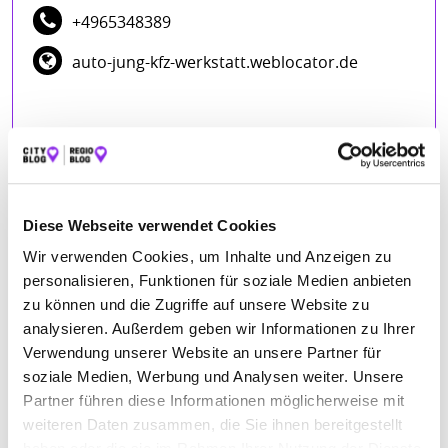
+4965348389
auto-jung-kfz-werkstatt.weblocator.de
Diese Webseite verwendet Cookies
Wir verwenden Cookies, um Inhalte und Anzeigen zu
BEWERTUNGEN
personalisieren, Funktionen für soziale Medien anbieten
zu können und die Zugriffe auf unsere Website zu
Jasmin Philipp
– 04.03.2026
analysieren. Außerdem geben wir Informationen zu Ihrer
★★★★★
Verwendung unserer Website an unsere Partner für
soziale Medien, Werbung und Analysen weiter. Unsere
Ewald Keuper
– 21.01.2025
Partner führen diese Informationen möglicherweise mit
★★★★★
weiteren Daten zusammen, die Sie ihnen bereitgestellt
Manuela Bork
– 23.11.2024