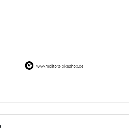
www.molitors-bikeshop.de
O