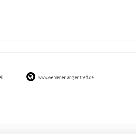
DE
www.wehlener-angler-treff.de