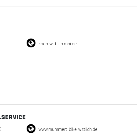
koen-wittlich.mhi.de
.SERVICE
E
www.mummert-bike-wittlich.de