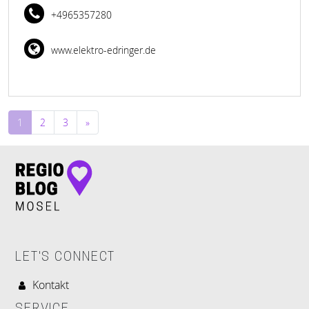
+4965357280
www.elektro-edringer.de
Beitragsnavigation
1
2
3
»
LET'S CONNECT
Kontakt