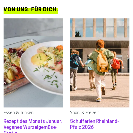
VON UNS. FÜR DICH.
Essen & Trinken
Sport & Freizeit
Rezept des Monats Januar:
Schulferien Rheinland-
Veganes Wurzelgemüse-
Pfalz 2026