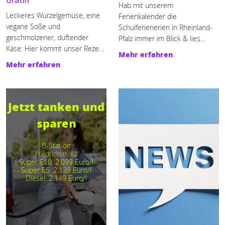
Gratin
Hab mit unserem
Leckeres Wurzelgemüse, eine
Ferienkalender die
vegane Soße und
Schulferienerien in Rheinland-
geschmolzener, duftender
Pfalz immer im Blick & lies
Käse: Hier kommt unser Rezept
unsere Tipps für die freie Zeit.
Mehr erfahren
für ein veganes Wurzelgemüse-
Jetzt mehr erfahren!
Mehr erfahren
Gratin!
Jetzt tanken und
sparen
B-Station
Friedrichstr. 62
Super E10: 2.099 Euro/l
Super E5: 2.139 Euro/l
Diesel: 2.149 Euro/l