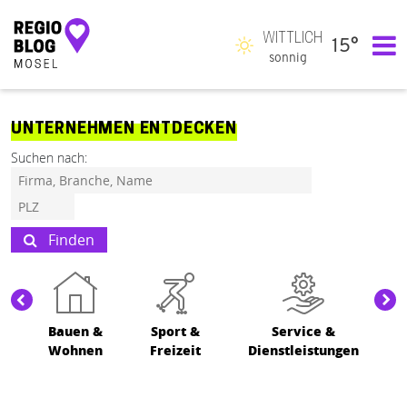
WITTLICH
15°
Hauptnavigation
sonnig
UNTERNEHMEN ENTDECKEN
Suchen nach:
Finden
Bauen &
Sport &
Service &
Wohnen
Freizeit
Dienstleistungen