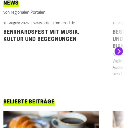
NEWS
von regionalen Portalen
| www.abteihimmerod.de
10. August 2026
10. Augus
BENRHARDSFEST MIT MUSIK,
BESCH
KULTUR UND BEGEGNUNGEN
UND 
BIRKE
An den B
Wellness
Aussicht
beschädi
BELIEBTE BEITRÄGE