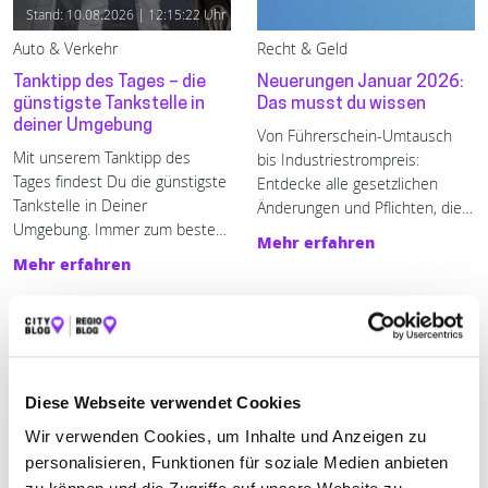
Stand: 10.08.2026 | 12:15:22 Uhr
Auto & Verkehr
Recht & Geld
Tanktipp des Tages – die
Neuerungen Januar 2026:
günstigste Tankstelle in
Das musst du wissen
deiner Umgebung
Von Führerschein-Umtausch
Mit unserem Tanktipp des 
bis Industriestrompreis:
Tages findest Du die günstigste 
Entdecke alle gesetzlichen
Tankstelle in Deiner 
Änderungen und Pflichten, die
Umgebung. Immer zum besten 
ab Januar 2026 gelten.
Mehr erfahren
Preis tanken - mit enerQuick.
Mehr erfahren
Diese Webseite verwendet Cookies
Wir verwenden Cookies, um Inhalte und Anzeigen zu
personalisieren, Funktionen für soziale Medien anbieten