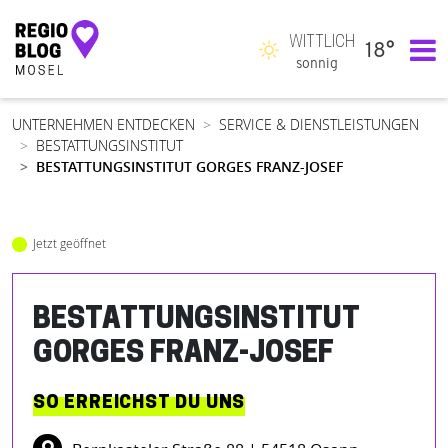
WITTLICH
18°
Hauptnavigation
sonnig
UNTERNEHMEN ENTDECKEN
SERVICE & DIENSTLEISTUNGEN
BESTATTUNGSINSTITUT
BESTATTUNGSINSTITUT GORGES FRANZ-JOSEF
Jetzt geöffnet
BESTATTUNGSINSTITUT
GORGES FRANZ-JOSEF
SO ERREICHST DU UNS