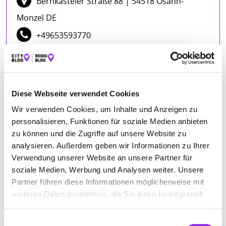
Bernkasteler Straße 88
| 54518 Osann-
Monzel DE
+49653593770
www.bestattungen-gorges.de
ÖFFNUNGSZEITEN
Diese Webseite verwendet Cookies
Wir verwenden Cookies, um Inhalte und Anzeigen zu
Montag
00:00 - 24:00
personalisieren, Funktionen für soziale Medien anbieten
Dienstag
00:00 - 24:00
zu können und die Zugriffe auf unsere Website zu
analysieren. Außerdem geben wir Informationen zu Ihrer
Mittwoch
00:00 - 24:00
Verwendung unserer Website an unsere Partner für
Donnerstag
00:00 - 24:00
soziale Medien, Werbung und Analysen weiter. Unsere
Freitag
00:00 - 24:00
Partner führen diese Informationen möglicherweise mit
Samstag
00:00 - 24:00
weiteren Daten zusammen, die Sie ihnen bereitgestellt
haben oder die sie im Rahmen Ihrer Nutzung der Dienste
Sonntag
00:00 - 24:00
gesammelt haben.
Einwilligungsauswahl