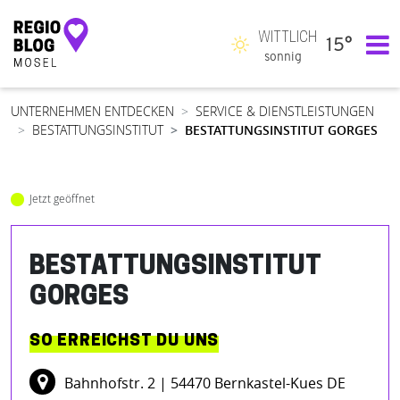
WITTLICH
15°
Hauptnavigation
sonnig
UNTERNEHMEN ENTDECKEN
SERVICE & DIENSTLEISTUNGEN
BESTATTUNGSINSTITUT
BESTATTUNGSINSTITUT GORGES
Jetzt geöffnet
BESTATTUNGSINSTITUT
GORGES
SO ERREICHST DU UNS
Bahnhofstr. 2
| 54470 Bernkastel-Kues DE