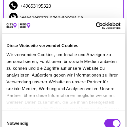
+49653195320
www.bestattungen-gorges.de
ÖFFNUNGSZEITEN
Diese Webseite verwendet Cookies
Montag
00:00 - 24:00
Wir verwenden Cookies, um Inhalte und Anzeigen zu
Dienstag
00:00 - 24:00
personalisieren, Funktionen für soziale Medien anbieten
zu können und die Zugriffe auf unsere Website zu
Mittwoch
00:00 - 24:00
analysieren. Außerdem geben wir Informationen zu Ihrer
Donnerstag
00:00 - 24:00
Verwendung unserer Website an unsere Partner für
Freitag
00:00 - 24:00
soziale Medien, Werbung und Analysen weiter. Unsere
Samstag
00:00 - 24:00
Partner führen diese Informationen möglicherweise mit
weiteren Daten zusammen, die Sie ihnen bereitgestellt
Sonntag
00:00 - 24:00
haben oder die sie im Rahmen Ihrer Nutzung der Dienste
gesammelt haben.
Einwilligungsauswahl
Notwendig