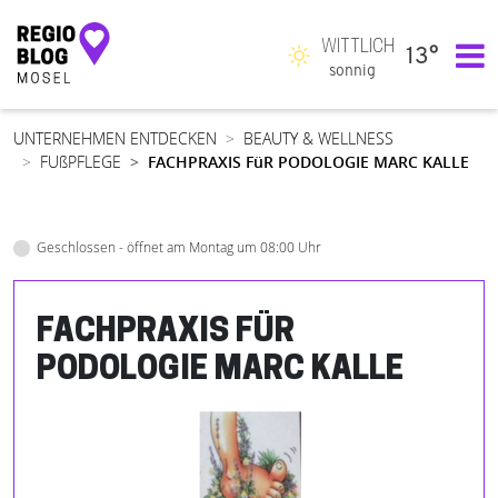
WITTLICH
13°
Hauptnavigation
sonnig
UNTERNEHMEN ENTDECKEN
BEAUTY & WELLNESS
FUßPFLEGE
FACHPRAXIS FüR PODOLOGIE MARC KALLE
Geschlossen - öffnet am Montag um 08:00 Uhr
FACHPRAXIS FÜR
PODOLOGIE MARC KALLE