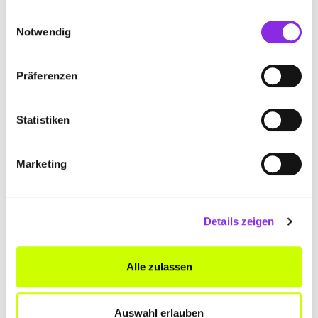
gesammelt haben.
Einwilligungsauswahl
Notwendig
Präferenzen
Statistiken
Marketing
BEWERTUNGEN
Details zeigen
Sybille Keller
– 31.07.2020
★★★★★
Alle zulassen
Glori Cora (Gloria)
– 14.03.2020
★★★★★
Auswahl erlauben
Sehr sauber und gepflegt. Eine Wohltat für die Füße.