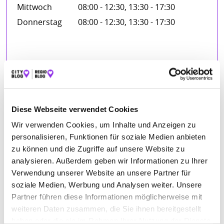
Mittwoch
08:00 - 12:30, 13:30 - 17:30
Donnerstag
08:00 - 12:30, 13:30 - 17:30
FIRMENBESCHREIBUNG
Brauchen Sie eine individuelle Beratung? Haben Sie Fragen –
oder möchten Sie zu einem speziellen Thema mehr
Diese Webseite verwendet Cookies
Information? Dann nehmen Sie Kontakt zu uns auf! Wir
beraten und informieren Sie fachkompetent und umfassend.
Wir verwenden Cookies, um Inhalte und Anzeigen zu
Selbstverständlich können Sie auch einen unverbindlichen
personalisieren, Funktionen für soziale Medien anbieten
Beratungstermin mit uns vereinbaren.
zu können und die Zugriffe auf unsere Website zu
analysieren. Außerdem geben wir Informationen zu Ihrer
Verwendung unserer Website an unsere Partner für
BILDER
soziale Medien, Werbung und Analysen weiter. Unsere
Partner führen diese Informationen möglicherweise mit
weiteren Daten zusammen, die Sie ihnen bereitgestellt
haben oder die sie im Rahmen Ihrer Nutzung der Dienste