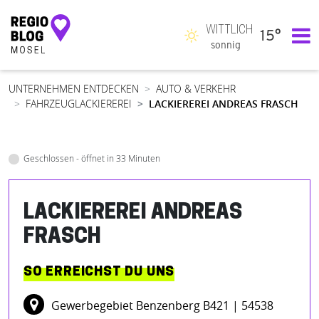
WITTLICH
15°
Hauptnavigation
sonnig
UNTERNEHMEN ENTDECKEN
AUTO & VERKEHR
FAHRZEUGLACKIEREREI
LACKIEREREI ANDREAS FRASCH
Geschlossen - öffnet in 33 Minuten
LACKIEREREI ANDREAS
FRASCH
SO ERREICHST DU UNS
Gewerbegebiet Benzenberg B421
| 54538