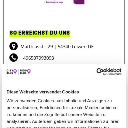
SO ERREICHST DU UNS
Matthiasstr. 29
| 54340 Leiwen DE
+496507993093
rudolf-gorges-pietaet.weblocator.de
ÖFFNUNGSZEITEN
Diese Webseite verwendet Cookies
Wir verwenden Cookies, um Inhalte und Anzeigen zu
Montag
00:00 - 24:00
personalisieren, Funktionen für soziale Medien anbieten
Dienstag
00:00 - 24:00
zu können und die Zugriffe auf unsere Website zu
analysieren. Außerdem geben wir Informationen zu Ihrer
Mittwoch
00:00 - 24:00