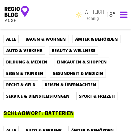
WITTLICH
18°
Hauptnavigation
sonnig
ALLE
BAUEN & WOHNEN
ÄMTER & BEHÖRDEN
AUTO & VERKEHR
BEAUTY & WELLNESS
BILDUNG & MEDIEN
EINKAUFEN & SHOPPEN
ESSEN & TRINKEN
GESUNDHEIT & MEDIZIN
RECHT & GELD
REISEN & ÜBERNACHTEN
SERVICE & DIENSTLEISTUNGEN
SPORT & FREIZEIT
SCHLAGWORT:
BATTERIEN
ALLE
AUTO & VERKEHR
ÄMTER & BEHÖRDEN