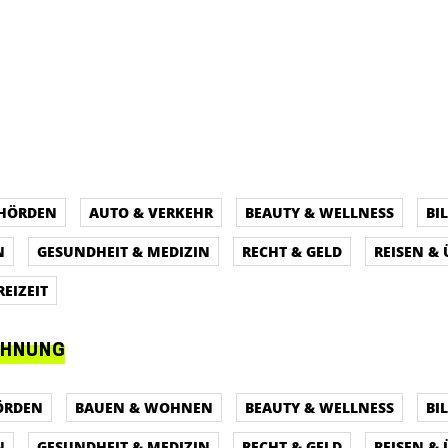
EHÖRDEN
AUTO & VERKEHR
BEAUTY & WELLNESS
BI
N
GESUNDHEIT & MEDIZIN
RECHT & GELD
REISEN &
REIZEIT
CHNUNG
ÖRDEN
BAUEN & WOHNEN
BEAUTY & WELLNESS
BI
N
GESUNDHEIT & MEDIZIN
RECHT & GELD
REISEN &