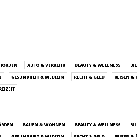
EHÖRDEN
AUTO & VERKEHR
BEAUTY & WELLNESS
BI
N
GESUNDHEIT & MEDIZIN
RECHT & GELD
REISEN &
REIZEIT
ÖRDEN
BAUEN & WOHNEN
BEAUTY & WELLNESS
BI
N
GESUNDHEIT & MEDIZIN
RECHT & GELD
REISEN &