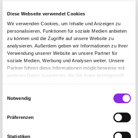
Diese Webseite verwendet Cookies
Recht & Geld
Wir verwenden Cookies, um Inhalte und Anzeigen zu
NEUERUNGEN JANUAR 2026: DAS MUSST DU
personalisieren, Funktionen für soziale Medien anbieten
…
zu können und die Zugriffe auf unsere Website zu
Von Führerschein-Umtausch bis Industriestrompreis: Entdecke alle
analysieren. Außerdem geben wir Informationen zu Ihrer
gesetzlichen Änderungen und Pflichten, die ab Januar 2026 gelten.
Verwendung unserer Website an unsere Partner für
Mehr erfahren
soziale Medien, Werbung und Analysen weiter. Unsere
Partner führen diese Informationen möglicherweise mit
weiteren Daten zusammen, die Sie ihnen bereitgestellt
haben oder die sie im Rahmen Ihrer Nutzung der Dienste
gesammelt haben.
Einwilligungsauswahl
Notwendig
Präferenzen
Statistiken