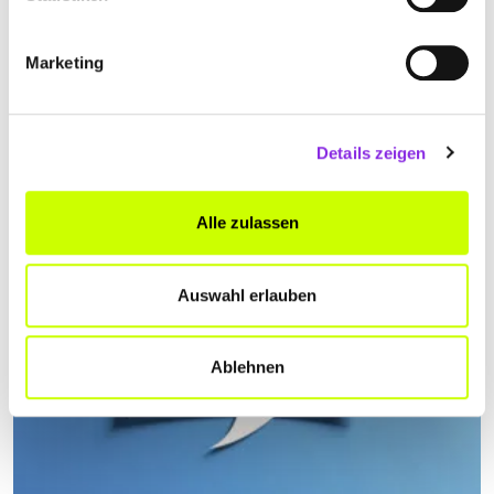
Recht & Geld
Marketing
NEUERUNGEN AB DEZEMBER 2025
Was ändert sich im Dezember 2025? Der Widerrufsbutton,
Rückgabefristen, ein Comeback der Neubauförderung. Wichtige
Details zeigen
Fristen und Gesetzes-Neuerungen lest ihr hier.
Mehr erfahren
Alle zulassen
Auswahl erlauben
Ablehnen