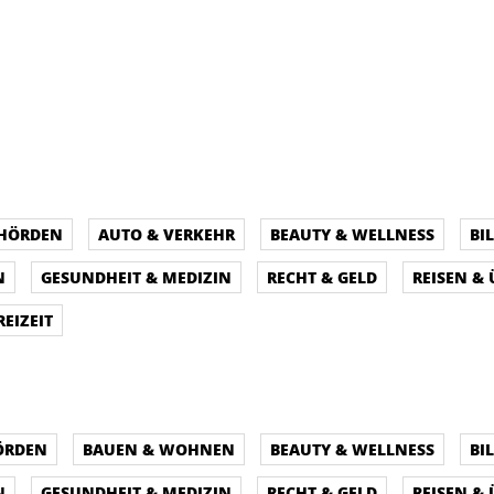
EHÖRDEN
AUTO & VERKEHR
BEAUTY & WELLNESS
BI
N
GESUNDHEIT & MEDIZIN
RECHT & GELD
REISEN &
REIZEIT
ÖRDEN
BAUEN & WOHNEN
BEAUTY & WELLNESS
BI
N
GESUNDHEIT & MEDIZIN
RECHT & GELD
REISEN &