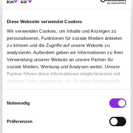
BAUEN & WOHNEN
BEAUTY & WELLNESS
Diese Webseite verwendet Cookies
BILDUNG & MEDIEN
EINKAUFEN & SHOPPEN
Wir verwenden Cookies, um Inhalte und Anzeigen zu
ESSEN & TRINKEN
GESUNDHEIT & MEDIZIN
personalisieren, Funktionen für soziale Medien anbieten
RECHT & GELD
REISEN & ÜBERNACHTEN
zu können und die Zugriffe auf unsere Website zu
analysieren. Außerdem geben wir Informationen zu Ihrer
SERVICE & DIENSTLEISTUNGEN
SPORT & FREIZEIT
Verwendung unserer Website an unsere Partner für
soziale Medien, Werbung und Analysen weiter. Unsere
Partner führen diese Informationen möglicherweise mit
weiteren Daten zusammen, die Sie ihnen bereitgestellt
haben oder die sie im Rahmen Ihrer Nutzung der Dienste
gesammelt haben.
Einwilligungsauswahl
Notwendig
Präferenzen