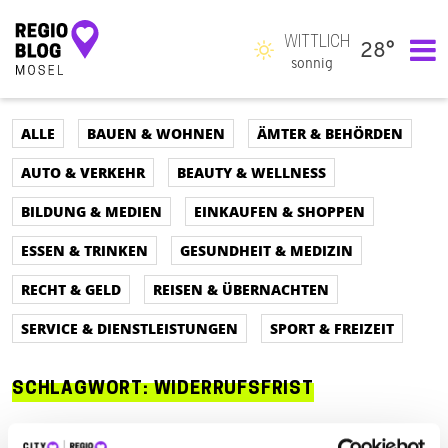
WITTLICH
28°
Hauptnavigation
sonnig
ALLE
BAUEN & WOHNEN
ÄMTER & BEHÖRDEN
AUTO & VERKEHR
BEAUTY & WELLNESS
BILDUNG & MEDIEN
EINKAUFEN & SHOPPEN
ESSEN & TRINKEN
GESUNDHEIT & MEDIZIN
RECHT & GELD
REISEN & ÜBERNACHTEN
SERVICE & DIENSTLEISTUNGEN
SPORT & FREIZEIT
SCHLAGWORT:
WIDERRUFSFRIST
ALLE
AUTO & VERKEHR
ÄMTER & BEHÖRDEN