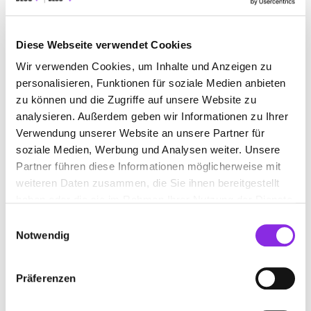
+4965025554
www.weingut-wallerath.de
Diese Webseite verwendet Cookies
Wir verwenden Cookies, um Inhalte und Anzeigen zu
personalisieren, Funktionen für soziale Medien anbieten
zu können und die Zugriffe auf unsere Website zu
analysieren. Außerdem geben wir Informationen zu Ihrer
Verwendung unserer Website an unsere Partner für
soziale Medien, Werbung und Analysen weiter. Unsere
Partner führen diese Informationen möglicherweise mit
weiteren Daten zusammen, die Sie ihnen bereitgestellt
ANFAHRT
haben oder die sie im Rahmen Ihrer Nutzung der Dienste
gesammelt haben.
Bitte akzeptiere
die Statistik und Marketing Cookies
, damit
Einwilligungsauswahl
Du die Map sehen kannst.
Notwendig
Präferenzen