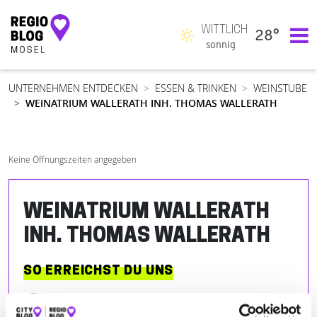
WITTLICH
28°
Hauptnavigation
sonnig
UNTERNEHMEN ENTDECKEN
ESSEN & TRINKEN
WEINSTUBE
WEINATRIUM WALLERATH INH. THOMAS WALLERATH
Keine Öffnungszeiten angegeben
WEINATRIUM WALLERATH
INH. THOMAS WALLERATH
SO ERREICHST DU UNS
Bahnhofstraße 25
| 54338 Schweich DE