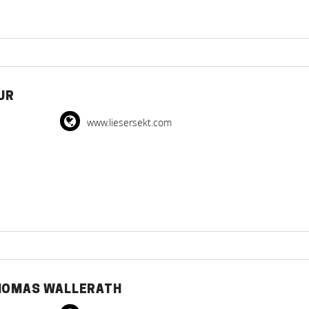
UR
www.liesersekt.com
THOMAS WALLERATH