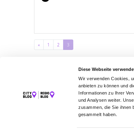
Beitragsnavigation
«
1
2
3
Diese Webseite verwende
Wir verwenden Cookies, um
LET
anbieten zu können und di
K
Informationen zu Ihrer Ve
und Analysen weiter. Unse
zusammen, die Sie ihnen b
gesammelt haben.
©2026 Regio Blog Mosel powered by krick.co