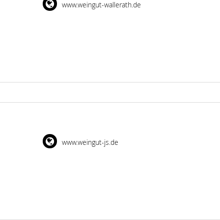
www.weingut-wallerath.de
www.weingut-js.de