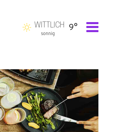
WITTLICH
9°
sonnig