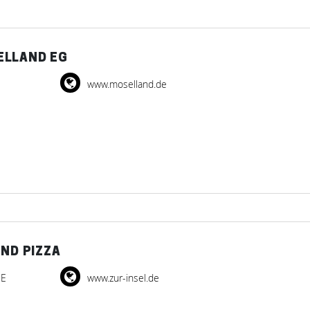
ELLAND EG
www.moselland.de
UND PIZZA
DE
www.zur-insel.de