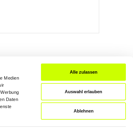
Alle zulassen
le Medien
FÜR UNTERNEHMER
ir
Produkte & Lösungen
Auswahl erlauben
, Werbung
Werben auf dem Blog
ren Daten
ienste
Ablehnen
Datenschutzerklärung
Rechtliche Hinweise