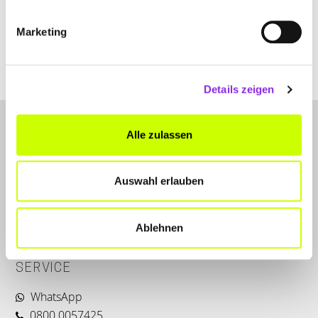
+496541812100
Marketing
www.bucher-container.de
Details zeigen
Alle zulassen
Auswahl erlauben
LET'S CONNECT
Ablehnen
Kontakt
SERVICE
WhatsApp
0800 0057425