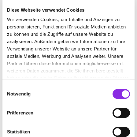
Diese Webseite verwendet Cookies
Wir verwenden Cookies, um Inhalte und Anzeigen zu
CONTAINERDIENST
personalisieren, Funktionen für soziale Medien anbieten
zu können und die Zugriffe auf unsere Website zu
Suchen nach
analysieren. Außerdem geben wir Informationen zu Ihrer
Verwendung unserer Website an unsere Partner für
soziale Medien, Werbung und Analysen weiter. Unsere
Partner führen diese Informationen möglicherweise mit
Finden
weiteren Daten zusammen, die Sie ihnen bereitgestellt
haben oder die sie im Rahmen Ihrer Nutzung der Dienste
ALLE
KRÖV
gesammelt haben.
Einwilligungsauswahl
Notwendig
BUCHER GMBH HANDEL RECYCLING
Präferenzen
LOGISTIK
Kinheimer Straße 10
| 54536 Kröv DE
Statistiken