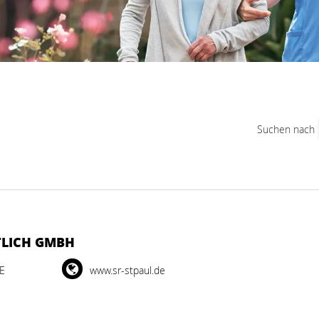
Suchen nach
TLICH GMBH
DE
www.sr-stpaul.de