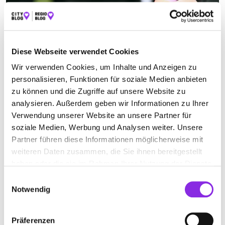
BESTATTUNGSINSTITUT IN BINSFELD
Diese Webseite verwendet Cookies
Wir verwenden Cookies, um Inhalte und Anzeigen zu
Jetzt geöffnet
personalisieren, Funktionen für soziale Medien anbieten
Suchen nach
zu können und die Zugriffe auf unsere Website zu
analysieren. Außerdem geben wir Informationen zu Ihrer
Verwendung unserer Website an unsere Partner für
soziale Medien, Werbung und Analysen weiter. Unsere
Finden
Partner führen diese Informationen möglicherweise mit
weiteren Daten zusammen, die Sie ihnen bereitgestellt
ALLE
BENGEL
BERNKASTEL-KUES
BINSFELD
haben oder die sie im Rahmen Ihrer Nutzung der Dienste
LEIWEN
LONGKAMP
OSANN-MONZEL
gesammelt haben.
Einwilligungsauswahl
Notwendig
SALMTAL
SCHWEICH
TRABEN-TRARBACH
WITTLICH
Präferenzen