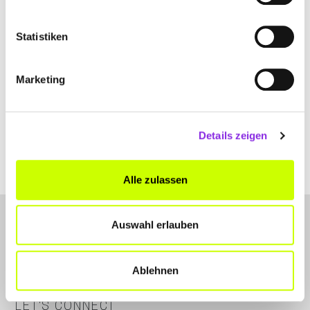
Statistiken
THIELEN BESTATTUNGEN
Kirchstraße 2
| 54518 Binsfeld DE
Marketing
+4965754848
www.bestattungen-thielen.de
Details zeigen
Alle zulassen
Auswahl erlauben
Ablehnen
LET'S CONNECT