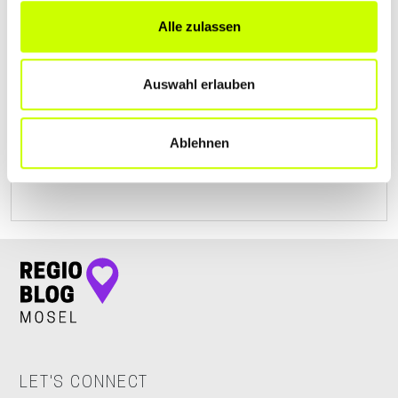
Alle zulassen
BESTATTUNGSINSTITUT GORGES
Friedrichstr. 35A
| 54516 Wittlich DE
Auswahl erlauben
+496571910950
Ablehnen
www.bestattungen-gorges.de
LET'S CONNECT