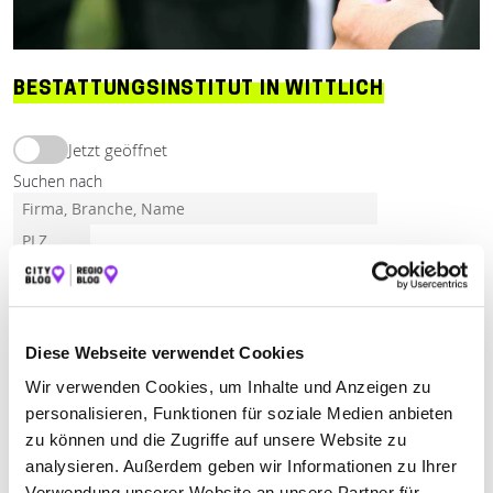
BESTATTUNGSINSTITUT IN WITTLICH
Jetzt geöffnet
Suchen nach
Finden
ALLE
BENGEL
BERNKASTEL-KUES
BINSFELD
Diese Webseite verwendet Cookies
LEIWEN
LONGKAMP
OSANN-MONZEL
Wir verwenden Cookies, um Inhalte und Anzeigen zu
personalisieren, Funktionen für soziale Medien anbieten
SALMTAL
SCHWEICH
TRABEN-TRARBACH
zu können und die Zugriffe auf unsere Website zu
WITTLICH
analysieren. Außerdem geben wir Informationen zu Ihrer
Verwendung unserer Website an unsere Partner für